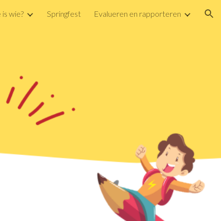
 is wie?
Springfest
Evalueren en rapporteren
ion