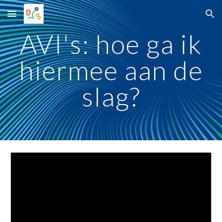
Skip to main content
Skip to navigation
AVI's: hoe ga ik
hiermee aan de
slag?